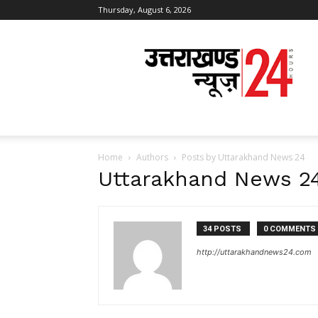
Thursday, August 6, 2026
Uttarakhand
News
24
Home
Authors
Posts by Uttarakhand News 24
Uttarakhand News 2
34 POSTS
0 COMMENTS
http://uttarakhandnews24.com