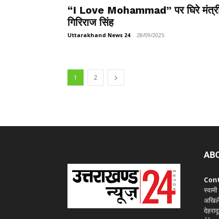
“I Love Mohammad” पर घिरे मंत्र
गिरिराज सिंह
Uttarakhand News 24
-
28/09/2025
1
2
AB
Con
स्वामी
अखिले
देहराद