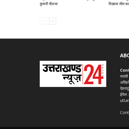
कुमारी सैलजा
दिखाया जीत का
AB
Con
स्वामी
अखिले
देहराद
ईमेल
utta
Cont