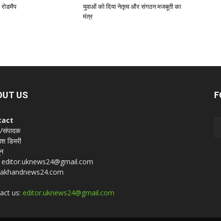
 रोडमैप
युवाओं को दिया नेतृत्व और संगठन मजबूती का
मंत्र
OUT US
F
tact
 /संपादक
श डिमरी
ून
 : editor.uknews24@gmail.com
rakhandnews24.com
act us:
editor.uknews24@gmail.com