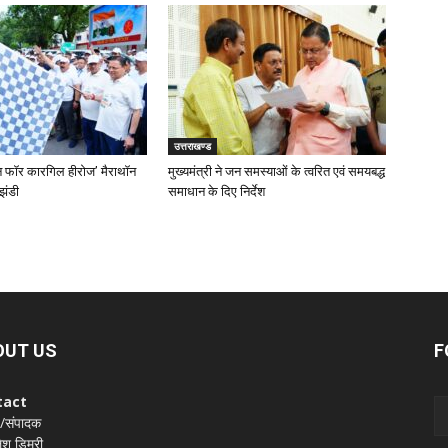
उत्तराखण्ड
‘रन फॉर कारगिल हीरोज’ मैराथॉन
मुख्यमंत्री ने जन समस्याओं के त्वरित एवं समयबद्ध
झंडी
समाधान के दिए निर्देश
OUT US
F
tact
 /संपादक
श डिमरी