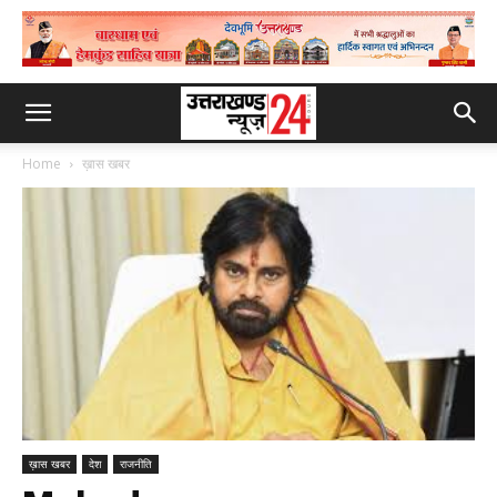
Home
ख़ास खबर
ख़ास खबर
देश
राजनीति