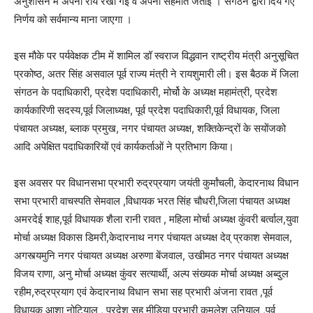
अनुशासन में अपनी राय रखी गई व अपनी सहमति जताई । संगठन द्वारा दिये गए
निर्णय को सर्वमान्य माना जाएगा ।
इस मौके पर पर्यवेक्षक टीम में शामिल डॉ स्वराज विद्धवान राष्ट्रीय मंत्री अनुसूचित
प्रकोष्ठ, अतर सिंह असवाल पूर्व राज्य मंत्री ने रायशुमारी ली। इस बैठक में जिला
संगठन के पदाधिकारी, प्रदेश पदाधिकारी, मोर्चो के अध्यक्ष महामंत्री, प्रदेश
कार्यकारिणी सदस्य,पूर्व जिलाध्यक्ष, पूर्व प्रदेश पदाधिकारी,पूर्व विधायक, जिला
पंचायत अध्यक्ष, ब्लाक प्रमुख, नगर पंचायत अध्यक्ष, शक्तिकेन्द्रों के सयोंजको
आदि अपेक्षित पदाधिकारियों एवं कार्यकर्ताओं ने प्रतिभाग किया।
इस अवसर पर विधानसभा प्रभारी रुद्रप्रयाग जयंती कुर्मांचली, केदारनाथ विधान
सभा प्रभारी वाचस्पति सेमवाल ,विधायक भरत सिंह चौधरी,जिला पंचायत अध्यक्ष
अमरदेई शाह,पूर्व विधायक शैला रानी रावत , महिला मोर्चा अध्यक्ष कुंवरी बर्त्वाल,युवा
मोर्चा अध्यक्ष विकास डिमरी,केदारनाथ नगर पंचायत अध्यक्ष देव् प्रकाश सेमवाल,
अगस्त्यमुनि नगर पंचायत अध्यक्ष अरुणा बेंजवाल, उखीमठ नगर पंचायत अध्यक्ष
विजय राणा, अनु मोर्चा अध्यक्ष कुंवर सत्यार्थी, अल्प संख्यक मोर्चा अध्यक्ष अब्दुल
रहीम,रुद्रप्रयाग एवं केदारनाथ विधान सभा सह प्रभारी अंजना रावत ,पूर्व
विधायक आशा नोटियाल , प्रदेश सह मीडिया प्रभारी कमलेश उनियाल ,पूर्व