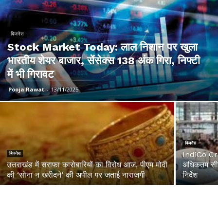
बिजनेस
Stock Market Today: लाल निशान पर खुला
भारतीय शेयर बाजार, सेंसेक्स 138 अंक गिरा, निफ्टी
में भी गिरावट
Pooja Rawat
-
13/11/2025
बिजनेस
IndiGo Cris
बिजनेस
उत्तराखंड में सराफा कारोबारियों का विरोध आज, पीएम मोदी
अधिकतम सीमा
की ‘सोना न खरीदने’ की अपील पर जताई नाराजगी
निर्देश