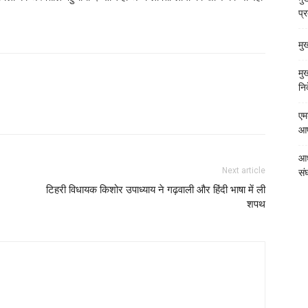
प्
मु
मु
निर
एम
आपत
आध
Next article
संघ
टिहरी विधायक किशोर उपाध्याय ने गढ़वाली और हिंदी भाषा में ली
शपथ