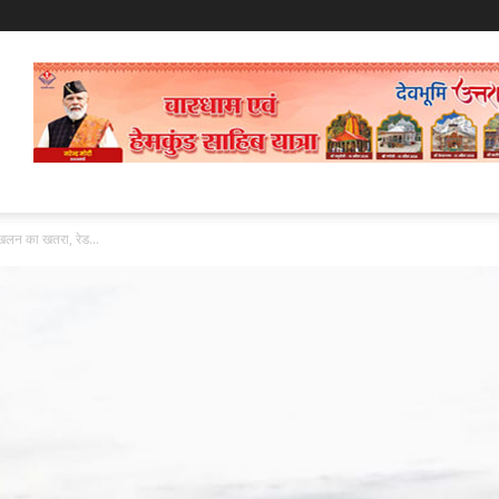
स्खलन का खतरा, रेड...