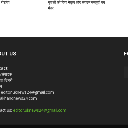
 रोडमैप
युवाओं को दिया नेतृत्व और संगठन मजबूती का
मंत्र
OUT US
F
tact
 /संपादक
श डिमरी
ून
 : editor.uknews24@gmail.com
rakhandnews24.com
act us:
editor.uknews24@gmail.com