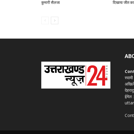
कुमारी सैलजा
दिखाया जीत का
AB
Con
स्वामी
अखिले
देहराद
ईमेल
utta
Cont