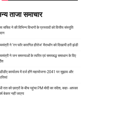
न्य ताजा समाचार
्य सचिव ने की विभिन्न विभागों के प्रस्तावों को वित्तीय संस्तुति
रदान
ख्यमंत्री ने ‘रन फॉर कारगिल हीरोज’ मैराथॉन को दिखायी हरी झंडी
ख्यमंत्री ने जन समस्याओं के त्वरित एवं समयबद्ध समाधान के दिए
्देश
डीडीए कार्यालय में दर्ज होंगे महायोजना-2041 पर सुझाव और
्तियां
ी रात को छात्रों के बीच पहुंचा PM मोदी का संदेश, कहा- आपका
र्ष बेकार नहीं जाएगा