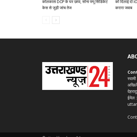
कोलकाता DCP के घर छापा, सोना पप्पू सिंडिकेट
को दिलाई दो I
केस से जुड़ी जांच तेज
करारा जवाब
AB
Con
स्वामी
अखिले
देहराद
ईमेल
utta
Cont