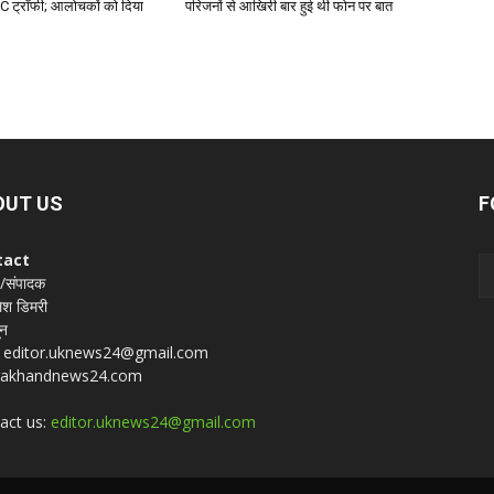
CC ट्रॉफी; आलोचकों को दिया
परिजनों से आखिरी बार हुई थी फोन पर बात
OUT US
F
tact
 /संपादक
श डिमरी
ून
 : editor.uknews24@gmail.com
rakhandnews24.com
act us:
editor.uknews24@gmail.com