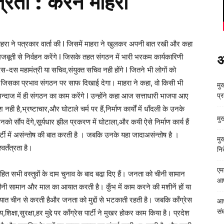
त्रता : करन माहरा
 माहरा ने पत्रकार वार्ता की I जिसमें माहरा ने खुलकर अपनी बात रखी और कहा
ा मजबूती से निर्वहन करेंगे I जिसके तहत संगठन में भारी भरकम कार्यकारिणी
अ
स-दस महामंत्री या सचिव,संयुक्त सचिव नही होंगे I जितने भी लोगों को
े, जिसका प्रभाव संगठन पर साफ दिखाई देगा। माहरा ने कहा, वो किसी भी
मुख
े अन्दाज में ही संगठन का काम करेंगे I उन्होंने कहा आज सत्ताधारी भाजपा आए
प्
है,भ्रष्टाचार,और घोटाले चर्म पर हैं,निर्माण कार्यों में धाँदली के उनके
मु
को सौंप देंगे,सूर्यधार झील प्रकरण में घोटाला,और कयी ऐसे निर्माण कार्य हैं
र्टी में असंन्तोष की बात करती है । जबकि उनके यहा जादाअसंन्तोष है ।
मु
्वतँत्रता है।
निर
एम
सभी वस्तुवों के दाम चुनाव के बाद बढा़ दिए हैं। जनता को चीनी सामान
आपत
नी सामान और माल का आयात करती है। कुँभ में काम करने की मशीनें हों या
यात चीन से करती हैऔर जनता को मुद्दों से भटकाती रहती है। जबकि काँग्रेस
आध
संघ
िक्षा,सुरक्षा,हर मुद्दे पर काँग्रेस पार्टी ने मुखर होकर काम किया है। प्रदेश