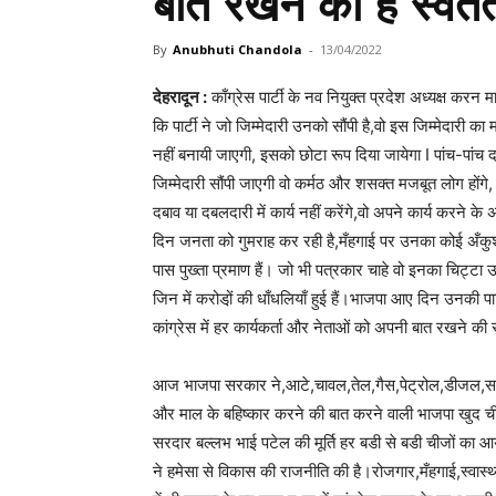
बात रखने की है स्वतँ
By
Anubhuti Chandola
-
13/04/2022
देहरादून :
काँग्रेस पार्टी के नव नियुक्त प्रदेश अध्यक्ष करन
कि पार्टी ने जो जिम्मेदारी उनको सौंपी है,वो इस जिम्मेदारी क
नहीं बनायी जाएगी, इसको छोटा रूप दिया जायेगा I पांच-पांच द
जिम्मेदारी सौंपी जाएगी वो कर्मठ और शसक्त मजबूत लोग होंग
दबाव या दबलदारी में कार्य नहीं करेंगे,वो अपने कार्य करने क
दिन जनता को गुमराह कर रही है,मँहगाई पर उनका कोई अँकुश नही 
पास पुख्ता प्रमाण हैं। जो भी पत्रकार चाहे वो इनका चिट्टा उन
जिन में करोडो़ं की धाँधलियाँ हुई हैं।भाजपा आए दिन उनकी पा
कांग्रेस में हर कार्यकर्ता और नेताओं को अपनी बात रखने की स
आज भाजपा सरकार ने,आटे,चावल,तेल,गैस,पेट्रोल,डीजल,सहित 
और माल के बहिष्कार करने की बात करने वाली भाजपा खुद ची
सरदार बल्लभ भाई पटेल की मूर्ति हर बडी से बडी चीजों का आ
ने हमेसा से विकास की राजनीति की है।रोजगार,मँहगाई,स्वास्थ्य,श