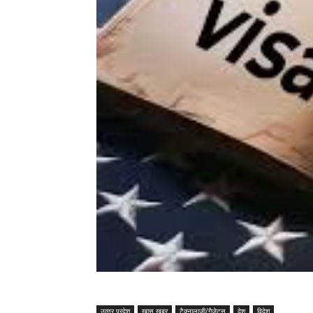
उत्‍तर प्रदेश
ख़ास खबर
टैक्नालाजी/गैजेट्स
देश
विदेश