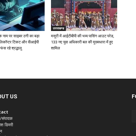
उत्तराखण्ड
के नाम पर साइबर ठगी का बड़ा
मसूरी में आईटीबीपी की भव्य पासिंग आउट परेड,
ेलिकॉप्टर टिकट और वीआईपी
133 नए युवा अधिकारी बल की मुख्यधारा में हुए
ं फंस रहे श्रद्धालु
शामिल
OUT US
F
tact
 /संपादक
श डिमरी
ून