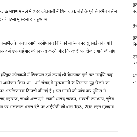
मुख
काऊ भाषण मामले में शहर कोतवाली में शिया वक्फ बोर्ड के पूर्व चेयरमैन वसीम
प्
बर को पहला मुकदमा दर्ज हुआ था।
मु
मु
ी एकलपीठ के समक्ष स्वामी प्रबोधानंद गिरि की याचिका पर सुनवाई की गयी I
निर
खिलाफ दर्ज एफआईआर को निरस्त करने और गिरफ्तारी पर रोक लगाने की मांग
एम
आपत
रिद्वार कोतवाली में शिकायत दर्ज कराई थी शिकायत दर्ज कर उन्होंने कहा
आध
संघ
 का आयोजन किया था। धर्म संसद में मुसलमानों के खिलाफ युद्ध छेड़ने का
पर आपत्तिजनक टिप्पणी की गई है। इस मामले की जांच कर पुलिस ने
द महाराज, साध्वी अन्नपूर्णा, स्वामी आनंद स्वरूप, अश्वनी उपाध्याय, सुरेश
के नाम पर भड़काऊ भाषण देने पर आईपीसी की धारा 153, 295 तहत मुकदमा