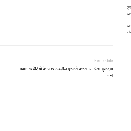
एम
आपत
आध
संघ
Next article
श
नाबालिक बेटियों के साथ अश्लील हरकते करता था पिता, मुकदमा
दर्ज