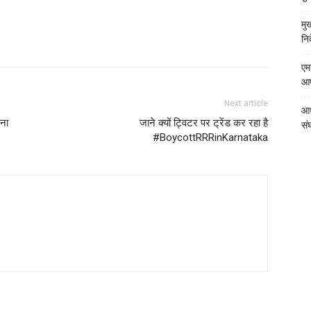
मु
निर
एम
आपत
Next article
आध
ना
जाने क्यों ट्विटर पर ट्रेंड कर रहा है
संघ
#BoycottRRRinKarnataka