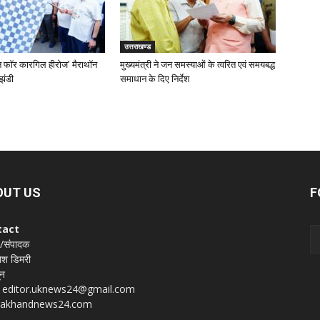
उत्तराखण्ड
‘रन फॉर कारगिल हीरोज’ मैराथॉन
मुख्यमंत्री ने जन समस्याओं के त्वरित एवं समयबद्ध
झंडी
समाधान के दिए निर्देश
OUT US
F
tact
 /संपादक
श डिमरी
ून
 : editor.uknews24@gmail.com
rakhandnews24.com