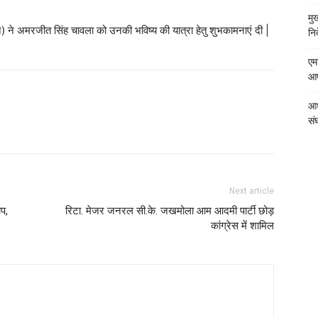
मु
) ने अमरजीत सिंह चावला को उनकी भविष्य की यात्रा हेतु शुभकामनाएं दी |
निर
एम
आपत
आध
संघ
Next article
प,
रिटा. मेजर जनरल सी.के. जखमोला आम आदमी पार्टी छोड़
कांग्रेस में शामिल