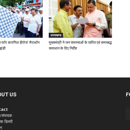
उत्तराखण्ड
‘रन फॉर कारगिल हीरोज’ मैराथॉन
मुख्यमंत्री ने जन समस्याओं के त्वरित एवं समयबद्ध
झंडी
समाधान के दिए निर्देश
OUT US
F
tact
 /संपादक
श डिमरी
ून