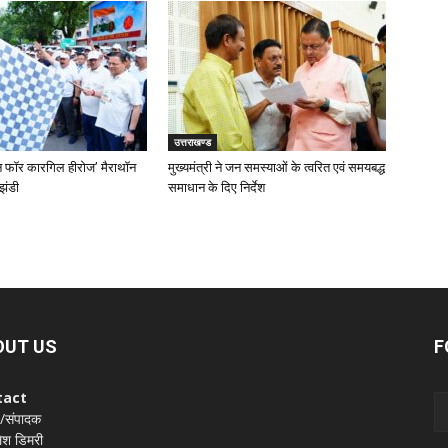
उत्तराखण्ड
‘रन फॉर कारगिल हीरोज’ मैराथॉन
मुख्यमंत्री ने जन समस्याओं के त्वरित एवं समयबद्ध
झंडी
समाधान के दिए निर्देश
OUT US
F
tact
 /संपादक
श डिमरी