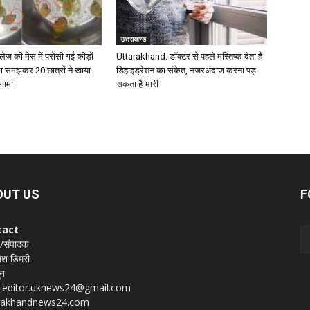
उत्तराखण्ड
ेज की मेस में परोसी गई कीड़ों
Uttarakhand: डॉक्टर से पहले मस्तिष्क देता है
रा समझकर 20 छात्रों ने खाया
डिहाइड्रेशन का संकेत, नजरअंदाज करना पड़
गामा
सकता है भारी
OUT US
F
tact
 /संपादक
श डिमरी
ून
 : editor.uknews24@gmail.com
rakhandnews24.com