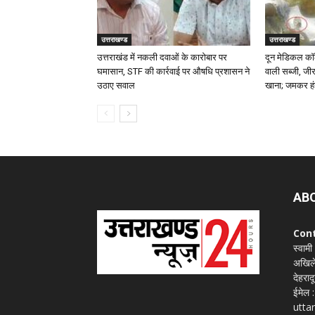
उत्तराखण्ड
उत्तराखण्ड
उत्तराखंड में नकली दवाओं के कारोबार पर
दून मेडिकल कॉल
घमासान, STF की कार्रवाई पर औषधि प्रशासन ने
वाली सब्जी, जी
उठाए सवाल
खाना; जमकर हं
AB
Con
स्वामी
अखिले
देहराद
ईमेल
utta