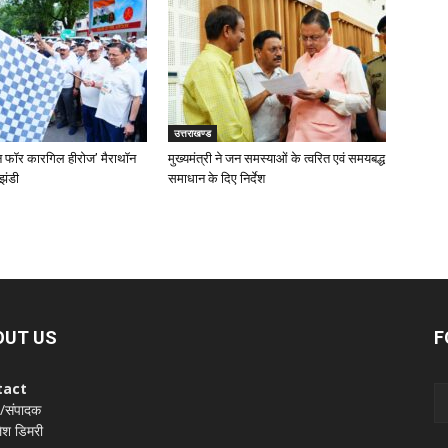
उत्तराखण्ड
‘रन फॉर कारगिल हीरोज’ मैराथॉन
मुख्यमंत्री ने जन समस्याओं के त्वरित एवं समयबद्ध
झंडी
समाधान के दिए निर्देश
OUT US
F
tact
 /संपादक
श डिमरी