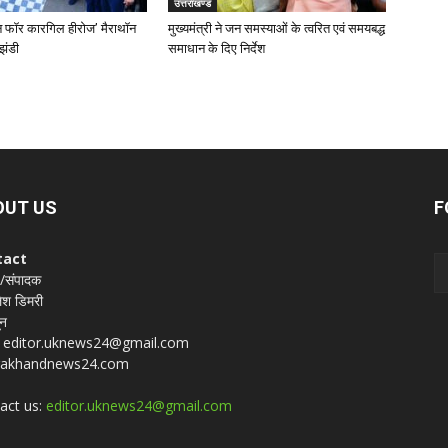
उत्तराखण्ड
‘रन फॉर कारगिल हीरोज’ मैराथॉन
मुख्यमंत्री ने जन समस्याओं के त्वरित एवं समयबद्ध
झंडी
समाधान के दिए निर्देश
OUT US
F
tact
 /संपादक
श डिमरी
ून
 : editor.uknews24@gmail.com
rakhandnews24.com
act us:
editor.uknews24@gmail.com