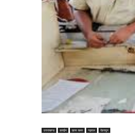
उत्तराखण्ड
क्राईम
ख़ास खबर
गढ़वाल
देहरादून