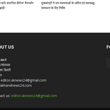
‘रन फॉर कारगिल हीरोज’ मैराथॉन
मुख्यमंत्री ने जन समस्याओं के त्वरित एवं समयबद्ध
झंडी
समाधान के दिए निर्देश
OUT US
F
tact
 /संपादक
श डिमरी
ून
 : editor.uknews24@gmail.com
rakhandnews24.com
act us:
editor.uknews24@gmail.com